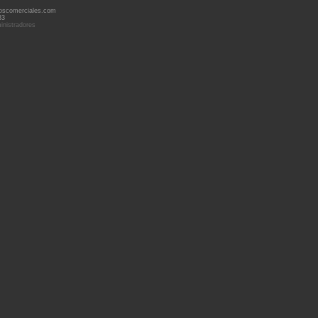
oscomerciales.com
33
inistradores