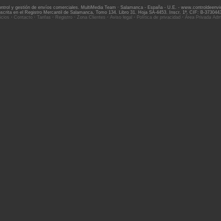
ntrol y gestión de envíos comerciales.
MultiMedia Team
· Salamanca - España - U.E.
-
www.controldeenvi
nscrita en el Registro Mercantil de Salamanca, Tomo 134. Libro 31. Hoja SA-4453. Inscr. 1ª. CIF: B-373044
icios
·
Contacto
·
Tarifas
·
Registro
·
Zona Clientes
·
Aviso legal
·
Política de privacidad
·
Área Privada Adm